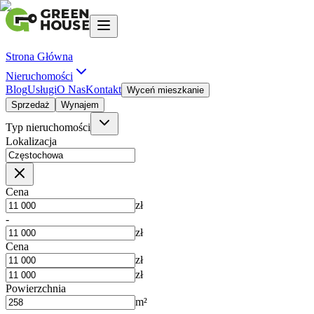
Strona Główna
Nieruchomości
Blog
Usługi
O Nas
Kontakt
Wyceń mieszkanie
Sprzedaż
Wynajem
Typ nieruchomości
Lokalizacja
Cena
zł
-
zł
Cena
zł
zł
Powierzchnia
m²