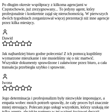
Po długim okresie współpracy z kilkoma agencjami w
Częstochowie, już zrezygnowany... To jedyny agent, który
profesjonalnie i konkretnie zajął się nieruchomością. W pierwszych
dwóch tygodniach zorganizował więcej prezentacji niż inne agencje
przez kilka miesięcy.
Dawid
Jak najbardziej biuro godne polecenia! Z ich pomocą kupiliśmy
wymarzone mieszkanie i nie musieliśmy się o nic martwić.
Wszystkie dokumenty sprawdzone i załatwione przez biuro, a cała
transakcja przebiegła szybko i sprawnie.
Iwona
Jego determinacja i profesjonalizm były niezwykle imponujące, a
empatia wobec moich potrzeb sprawiły, że cały proces był znacznie
mniej stresujący. Polecam jego usługi wszystkim, którzy szukają nie
tylko agenta, ale także partnera w tej ważnej życiowej decyzji.