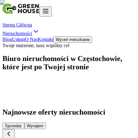
Strona Główna
Nieruchomości
Blog
Usługi
O Nas
Kontakt
Wyceń mieszkanie
Twoje marzenie, nasz wspólny cel
Biuro nieruchomości w
Częstochowie,
które jest po
Twojej stronie
Najnowsze oferty nieruchomości
Sprzedaż
Wynajem