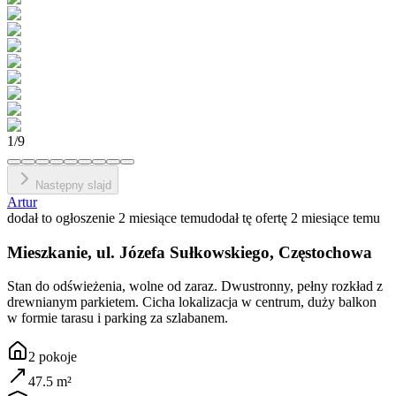
1
/
9
Następny slajd
Artur
dodał to ogłoszenie 2 miesiące temu
dodał tę ofertę 2 miesiące temu
Mieszkanie, ul. Józefa Sułkowskiego, Częstochowa
Stan do odświeżenia, wolne od zaraz. Dwustronny, pełny rozkład z
drewnianym parkietem. Cicha lokalizacja w centrum, duży balkon
w formie tarasu i parking za szlabanem.
2
pokoje
47.5
m²