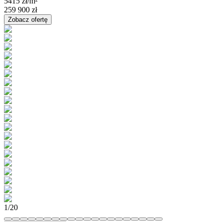
5415 zł
/m²
259 900 zł
Zobacz ofertę
1
/
20