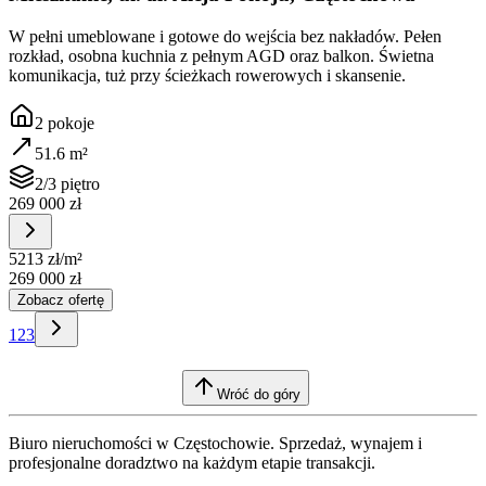
W pełni umeblowane i gotowe do wejścia bez nakładów. Pełen
rozkład, osobna kuchnia z pełnym AGD oraz balkon. Świetna
komunikacja, tuż przy ścieżkach rowerowych i skansenie.
2
pokoje
51.6
m²
2/3 piętro
269 000 zł
5213 zł
/m²
269 000 zł
Zobacz ofertę
1
2
3
Wróć do góry
Biuro nieruchomości w Częstochowie. Sprzedaż, wynajem i
profesjonalne doradztwo na każdym etapie transakcji.