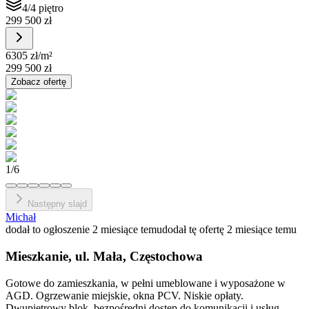
4/4 piętro
299 500 zł
6305 zł
/m²
299 500 zł
Zobacz ofertę
1
/
6
Następny slajd
Michał
dodał to ogłoszenie 2 miesiące temu
dodał tę ofertę 2 miesiące temu
Mieszkanie, ul. Mała, Częstochowa
Gotowe do zamieszkania, w pełni umeblowane i wyposażone w
AGD. Ogrzewanie miejskie, okna PCV. Niskie opłaty.
Dwupiętrowy blok, bezpośredni dostęp do komunikacji i usług.