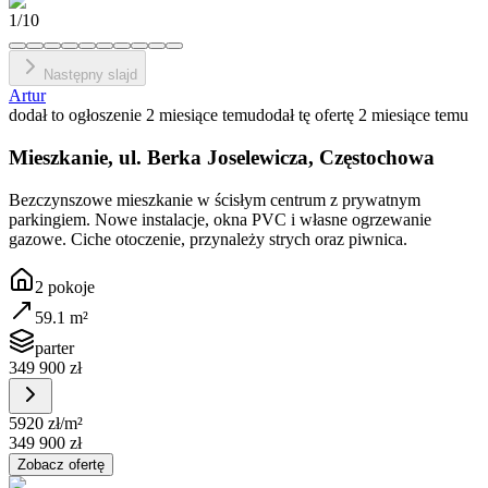
1
/
10
Następny slajd
Artur
dodał to ogłoszenie 2 miesiące temu
dodał tę ofertę 2 miesiące temu
Mieszkanie, ul. Berka Joselewicza, Częstochowa
Bezczynszowe mieszkanie w ścisłym centrum z prywatnym
parkingiem. Nowe instalacje, okna PVC i własne ogrzewanie
gazowe. Ciche otoczenie, przynależy strych oraz piwnica.
2
pokoje
59.1
m²
parter
349 900 zł
5920 zł
/m²
349 900 zł
Zobacz ofertę