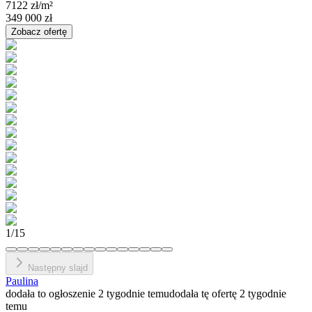
7122 zł
/m²
349 000 zł
Zobacz ofertę
1
/
15
Następny slajd
Paulina
dodała to ogłoszenie 2 tygodnie temu
dodała tę ofertę 2 tygodnie
temu