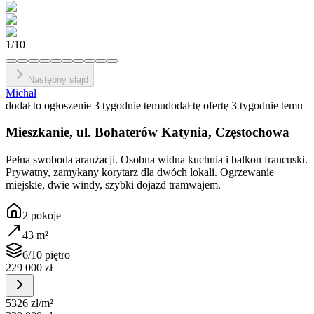
1
/
10
Następny slajd
Michał
dodał to ogłoszenie 3 tygodnie temu
dodał tę ofertę 3 tygodnie temu
Mieszkanie, ul. Bohaterów Katynia, Częstochowa
Pełna swoboda aranżacji. Osobna widna kuchnia i balkon francuski.
Prywatny, zamykany korytarz dla dwóch lokali. Ogrzewanie
miejskie, dwie windy, szybki dojazd tramwajem.
2
pokoje
43
m²
6/10 piętro
229 000 zł
5326 zł
/m²