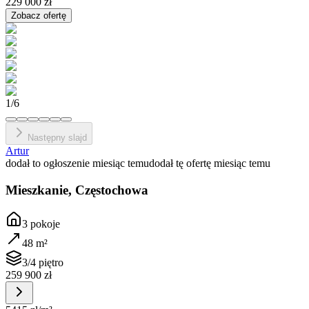
229 000 zł
Zobacz ofertę
1
/
6
Następny slajd
Artur
dodał to ogłoszenie miesiąc temu
dodał tę ofertę miesiąc temu
Mieszkanie, Częstochowa
3
pokoje
48
m²
3/4 piętro
259 900 zł