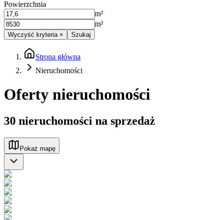
Powierzchnia
m²
m²
Wyczyść kryteria
×
Szukaj
Strona główna
Nieruchomości
Oferty nieruchomości
30
nieruchomości
na sprzedaż
Pokaż mapę