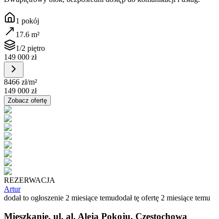
1
pokój
17.6
m²
1/2 piętro
149 000 zł
8466 zł
/m²
149 000 zł
Zobacz ofertę
REZERWACJA
Artur
dodał to ogłoszenie 2 miesiące temu
dodał tę ofertę 2 miesiące temu
Mieszkanie, ul. al. Aleja Pokoju, Częstochowa