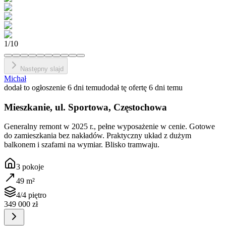
1
/
10
Następny slajd
Michał
dodał to ogłoszenie 6 dni temu
dodał tę ofertę 6 dni temu
Mieszkanie, ul. Sportowa, Częstochowa
Generalny remont w 2025 r., pełne wyposażenie w cenie. Gotowe
do zamieszkania bez nakładów. Praktyczny układ z dużym
balkonem i szafami na wymiar. Blisko tramwaju.
3
pokoje
49
m²
4/4 piętro
349 000 zł