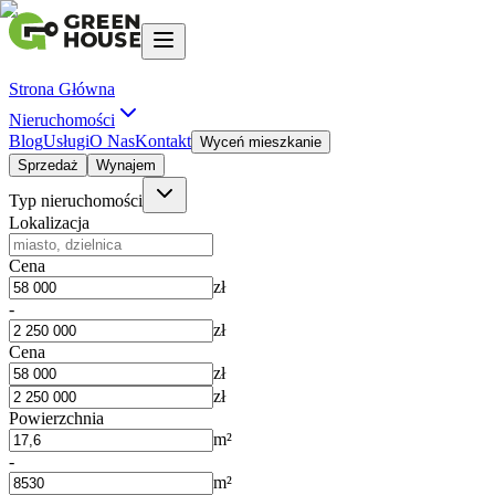
Strona Główna
Nieruchomości
Blog
Usługi
O Nas
Kontakt
Wyceń mieszkanie
Sprzedaż
Wynajem
Typ nieruchomości
Lokalizacja
Cena
zł
-
zł
Cena
zł
zł
Powierzchnia
m²
-
m²