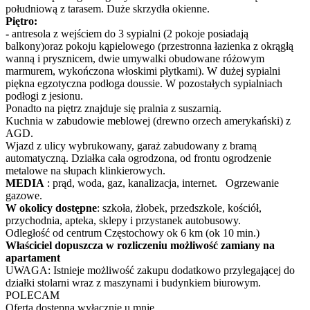
południową z tarasem. Duże skrzydła okienne.
Piętro:
-
antresola z wejściem do 3 sypialni (2 pokoje posiadają
balkony)oraz pokoju kąpielowego (przestronna łazienka z okrągłą
wanną i prysznicem, dwie umywalki obudowane różowym
marmurem, wykończona włoskimi płytkami). W dużej sypialni
piękna egzotyczna podłoga doussie. W pozostałych sypialniach
podłogi z jesionu.
Ponadto na piętrz znajduje się pralnia z suszarnią.
Kuchnia w zabudowie meblowej (drewno orzech amerykański) z
AGD.
Wjazd z ulicy wybrukowany, garaż zabudowany z bramą
automatyczną. Działka cała ogrodzona, od frontu ogrodzenie
metalowe na słupach klinkierowych.
MEDIA
: prąd, woda, gaz, kanalizacja, internet. Ogrzewanie
gazowe.
W okolicy dostępne
: szkoła, żłobek, przedszkole, kościół,
przychodnia, apteka, sklepy i przystanek autobusowy.
Odległość od centrum Częstochowy ok 6 km (ok 10 min.)
Właściciel dopuszcza w rozliczeniu możliwość zamiany na
apartament
UWAGA: Istnieje możliwość zakupu dodatkowo przylegającej do
działki stolarni wraz z maszynami i budynkiem biurowym.
POLECAM
Oferta dostępna wyłącznie u mnie.