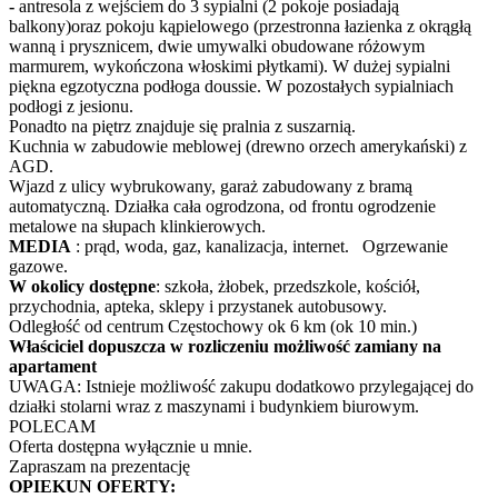
-
antresola z wejściem do 3 sypialni (2 pokoje posiadają
balkony)oraz pokoju kąpielowego (przestronna łazienka z okrągłą
wanną i prysznicem, dwie umywalki obudowane różowym
marmurem, wykończona włoskimi płytkami). W dużej sypialni
piękna egzotyczna podłoga doussie. W pozostałych sypialniach
podłogi z jesionu.
Ponadto na piętrz znajduje się pralnia z suszarnią.
Kuchnia w zabudowie meblowej (drewno orzech amerykański) z
AGD.
Wjazd z ulicy wybrukowany, garaż zabudowany z bramą
automatyczną. Działka cała ogrodzona, od frontu ogrodzenie
metalowe na słupach klinkierowych.
MEDIA
: prąd, woda, gaz, kanalizacja, internet. Ogrzewanie
gazowe.
W okolicy dostępne
: szkoła, żłobek, przedszkole, kościół,
przychodnia, apteka, sklepy i przystanek autobusowy.
Odległość od centrum Częstochowy ok 6 km (ok 10 min.)
Właściciel dopuszcza w rozliczeniu możliwość zamiany na
apartament
UWAGA: Istnieje możliwość zakupu dodatkowo przylegającej do
działki stolarni wraz z maszynami i budynkiem biurowym.
POLECAM
Oferta dostępna wyłącznie u mnie.
Zapraszam na prezentację
OPIEKUN OFERTY: