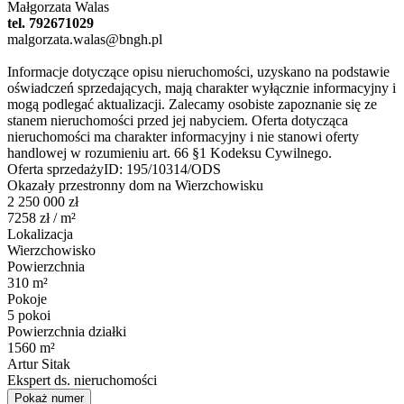
Małgorzata Walas
tel. 792671029
malgorzata.walas@bngh.pl
Informacje dotyczące opisu nieruchomości, uzyskano na podstawie
oświadczeń sprzedających, mają charakter wyłącznie informacyjny i
mogą podlegać aktualizacji. Zalecamy osobiste zapoznanie się ze
stanem nieruchomości przed jej nabyciem. Oferta dotycząca
nieruchomości ma charakter informacyjny i nie stanowi oferty
handlowej w rozumieniu art. 66 §1 Kodeksu Cywilnego.
Oferta sprzedaży
ID:
195/10314/ODS
Okazały przestronny dom na Wierzchowisku
2 250 000 zł
7258 zł
/ m²
Lokalizacja
Wierzchowisko
Powierzchnia
310 m²
Pokoje
5 pokoi
Powierzchnia działki
1560 m²
Artur Sitak
Ekspert ds. nieruchomości
Pokaż numer