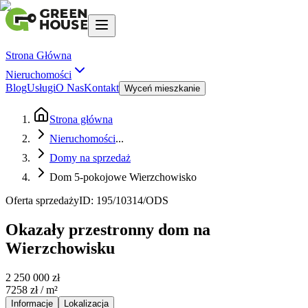
Strona Główna
Nieruchomości
Blog
Usługi
O Nas
Kontakt
Wyceń mieszkanie
Strona główna
Nieruchomości
...
Domy na sprzedaż
Dom 5-pokojowe Wierzchowisko
Oferta sprzedaży
ID:
195/10314/ODS
Okazały przestronny dom na
Wierzchowisku
2 250 000 zł
7258 zł
/ m²
Informacje
Lokalizacja