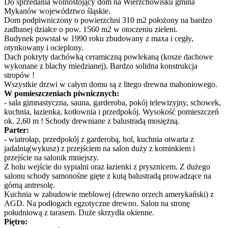
Do sprzedania wolnostojący dom na Wierzchowisku gmina
Mykanów województwo śląskie.
Dom podpiwniczony o powierzchni 310 m2 położony na bardzo
zadbanej działce o pow. 1560 m2 w otoczeniu zieleni.
Budynek powstał w 1990 roku zbudowany z maxa i cegły,
otynkowany i ocieplony.
Dach pokryty dachówką ceramiczną powlekaną (kosze dachowe
wykonane z blachy miedzianej). Bardzo solidna konstrukcja
stropów !
Wszystkie drzwi w całym domu są z litego drewna mahoniowego.
W pomieszczeniach piwnicznych:
- sala gimnastyczna, sauna, garderoba, pokój telewizyjny, schowek,
kuchnia, łazienka, kotłownia i przedpokój. Wysokość pomieszczeń
ok. 2,60 m ! Schody drewniane z balustradą mosiężną.
Parter:
- wiatrołap, przedpokój z garderobą, hol, kuchnia otwarta z
jadalnią(wykusz) z przejściem na salon duży z kominkiem i
przejście na salonik mniejszy.
Z holu wejście do sypialni oraz łazienki z prysznicem. Z dużego
salonu schody samonośne gięte z kutą balustradą prowadzące na
górną antresolę.
Kuchnia w zabudowie meblowej (drewno orzech amerykański) z
AGD. Na podłogach egzotyczne drewno. Salon na stronę
południową z tarasem. Duże skrzydła okienne.
Piętro: