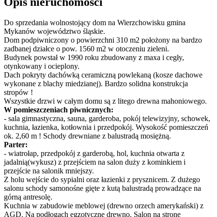
Opis nieruchomości
Do sprzedania wolnostojący dom na Wierzchowisku gmina
Mykanów województwo śląskie.
Dom podpiwniczony o powierzchni 310 m2 położony na bardzo
zadbanej działce o pow. 1560 m2 w otoczeniu zieleni.
Budynek powstał w 1990 roku zbudowany z maxa i cegły,
otynkowany i ocieplony.
Dach pokryty dachówką ceramiczną powlekaną (kosze dachowe
wykonane z blachy miedzianej). Bardzo solidna konstrukcja
stropów !
Wszystkie drzwi w całym domu są z litego drewna mahoniowego.
W pomieszczeniach piwnicznych:
- sala gimnastyczna, sauna, garderoba, pokój telewizyjny, schowek,
kuchnia, łazienka, kotłownia i przedpokój. Wysokość pomieszczeń
ok. 2,60 m ! Schody drewniane z balustradą mosiężną.
Parter:
- wiatrołap, przedpokój z garderobą, hol, kuchnia otwarta z
jadalnią(wykusz) z przejściem na salon duży z kominkiem i
przejście na salonik mniejszy.
Z holu wejście do sypialni oraz łazienki z prysznicem. Z dużego
salonu schody samonośne gięte z kutą balustradą prowadzące na
górną antresolę.
Kuchnia w zabudowie meblowej (drewno orzech amerykański) z
AGD. Na podłogach egzotyczne drewno. Salon na stronę