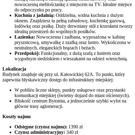
nowoczesną meblościankę z miejscem na TV. Idealne miejsce
do odpoczynku po pracy.
Kuchnia z jadalnią:
Oddzielna, widna kuchnia z dużym
oknem. Znajdziesz tu pełną zabudowę, kuchenkę gazową,
lodówkę oraz pralkę. Duży drewniany stół z krzesłami tworzy
idealną przestrzeń do wspólnych posiłków.
Łazienka:
Nowoczesna i zadbana, wyposażona w kabinę
prysznicową, umywalkę z szafką oraz lustro. Wykończona w
neutralnych, eleganckich brązach i beżach.
Przedpokój:
Funkcjonalny, z dużą szafą z lustrem oraz
wygodnym siedziskiem i wieszakami na odzież wierzchnią.
Lokalizacja
Budynek znajduje się przy ul. Katowickiej 62A. To punkt, który
zapewnia błyskawiczny dostęp do infrastruktury miejskiej:
W pobliżu liczne sklepy, punkty usługowe oraz przystanki
komunikacji miejskiej (świetny dojazd do miast ościennych).
Bliskość centrum Bytomia, a jednocześnie szybki wylot na
główne trasy aglomeracji.
Koszty najmu
Odstępne (czynsz najmu):
1390 zł
Czynsz administracyjny:
340 zł