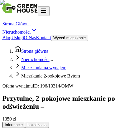
Strona Główna
Nieruchomości
Blog
Usługi
O Nas
Kontakt
Wyceń mieszkanie
Strona główna
Nieruchomości
...
Mieszkania na wynajem
Mieszkanie 2-pokojowe Bytom
Oferta wynajmu
ID:
196/10314/OMW
Przytulne, 2-pokojowe mieszkanie po
odświeżeniu –
1350 zł
Informacje
Lokalizacja