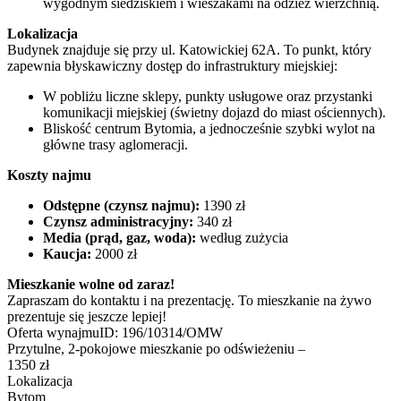
wygodnym siedziskiem i wieszakami na odzież wierzchnią.
Lokalizacja
Budynek znajduje się przy ul. Katowickiej 62A. To punkt, który
zapewnia błyskawiczny dostęp do infrastruktury miejskiej:
W pobliżu liczne sklepy, punkty usługowe oraz przystanki
komunikacji miejskiej (świetny dojazd do miast ościennych).
Bliskość centrum Bytomia, a jednocześnie szybki wylot na
główne trasy aglomeracji.
Koszty najmu
Odstępne (czynsz najmu):
1390 zł
Czynsz administracyjny:
340 zł
Media (prąd, gaz, woda):
według zużycia
Kaucja:
2000 zł
Mieszkanie wolne od zaraz!
Zapraszam do kontaktu i na prezentację. To mieszkanie na żywo
prezentuje się jeszcze lepiej!
Oferta wynajmu
ID:
196/10314/OMW
Przytulne, 2-pokojowe mieszkanie po odświeżeniu –
1350 zł
Lokalizacja
Bytom