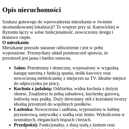
Opis nieruchomości
Szukasz gotowego do wprowadzenia mieszkania w świetnie
skomunikowanej lokalizacji? To wnętrze przy ul. Katowickiej w
Bytomiu łączy w sobie funkcjonalność, nowoczesny design i
domowe ciepło.
O mieszkaniu
Mieszkanie przeszło staranne odświeżenie i jest w pełni
wyposażone. Przemyślany układ pomieszczeń sprawia, że
przestrzeń jest jasna i bardzo ustawna.
Salon:
Przestronny i słoneczny, wyposażony w wygodną
kanapę narożną z funkcją spania, stolik kawowy oraz
nowoczesną meblościankę z miejscem na TV. Idealne miejsce
do odpoczynku po pracy.
Kuchnia z jadalnią:
Oddzielna, widna kuchnia z dużym
oknem. Znajdziesz tu pełną zabudowę, kuchenkę gazową,
lodówkę oraz pralkę. Duży drewniany stół z krzesłami tworzy
idealną przestrzeń do wspólnych posiłków.
Łazienka:
Nowoczesna i zadbana, wyposażona w kabinę
prysznicową, umywalkę z szafką oraz lustro. Wykończona w
neutralnych, eleganckich brązach i beżach.
Przedpokój:
Funkcjonalny, z dużą szafą z lustrem oraz