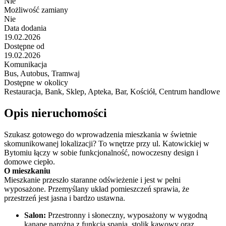
Nie
Możliwość zamiany
Nie
Data dodania
19.02.2026
Dostępne od
19.02.2026
Komunikacja
Bus, Autobus, Tramwaj
Dostępne w okolicy
Restauracja, Bank, Sklep, Apteka, Bar, Kościół, Centrum handlowe
Opis nieruchomości
Szukasz gotowego do wprowadzenia mieszkania w świetnie
skomunikowanej lokalizacji? To wnętrze przy ul. Katowickiej w
Bytomiu łączy w sobie funkcjonalność, nowoczesny design i
domowe ciepło.
O mieszkaniu
Mieszkanie przeszło staranne odświeżenie i jest w pełni
wyposażone. Przemyślany układ pomieszczeń sprawia, że
przestrzeń jest jasna i bardzo ustawna.
Salon:
Przestronny i słoneczny, wyposażony w wygodną
kanapę narożną z funkcją spania, stolik kawowy oraz