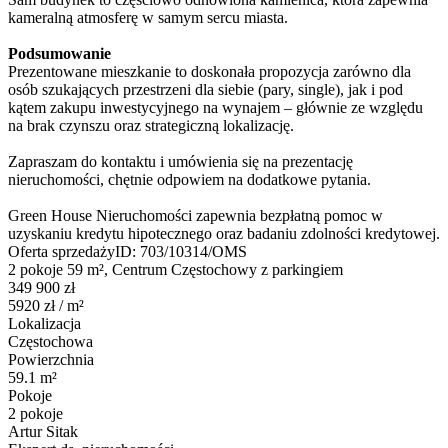
kameralną atmosferę w samym sercu miasta.
Podsumowanie
Prezentowane mieszkanie to doskonała propozycja zarówno dla
osób szukających przestrzeni dla siebie (pary, single), jak i pod
kątem zakupu inwestycyjnego na wynajem – głównie ze względu
na brak czynszu oraz strategiczną lokalizację.
Zapraszam do kontaktu i umówienia się na prezentację
nieruchomości, chętnie odpowiem na dodatkowe pytania.
Green House Nieruchomości zapewnia bezpłatną pomoc w
uzyskaniu kredytu hipotecznego oraz badaniu zdolności kredytowej.
Oferta sprzedaży
ID:
703/10314/OMS
2 pokoje 59 m², Centrum Częstochowy z parkingiem
349 900 zł
5920 zł
/ m²
Lokalizacja
Częstochowa
Powierzchnia
59.1 m²
Pokoje
2 pokoje
Artur Sitak