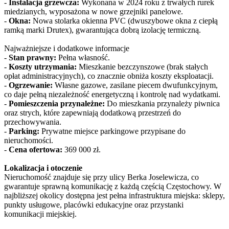
-
Instalacja grzewcza:
Wykonana w 2024 roku z trwałych rurek
miedzianych, wyposażona w nowe grzejniki panelowe.
-
Okna:
Nowa stolarka okienna PVC (dwuszybowe okna z ciepłą
ramką marki Drutex), gwarantująca dobrą izolację termiczną.
Najważniejsze i dodatkowe informacje
-
Stan prawny:
Pełna własność.
-
Koszty utrzymania:
Mieszkanie bezczynszowe (brak stałych
opłat administracyjnych), co znacznie obniża koszty eksploatacji.
-
Ogrzewanie:
Własne gazowe, zasilane piecem dwufunkcyjnym,
co daje pełną niezależność energetyczną i kontrolę nad wydatkami.
-
Pomieszczenia przynależne:
Do mieszkania przynależy piwnica
oraz strych, które zapewniają dodatkową przestrzeń do
przechowywania.
-
Parking:
Prywatne miejsce parkingowe przypisane do
nieruchomości.
-
Cena ofertowa:
369 000 zł.
Lokalizacja i otoczenie
Nieruchomość znajduje się przy ulicy Berka Joselewicza, co
gwarantuje sprawną komunikację z każdą częścią Częstochowy. W
najbliższej okolicy dostępna jest pełna infrastruktura miejska: sklepy,
punkty usługowe, placówki edukacyjne oraz przystanki
komunikacji miejskiej.