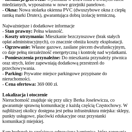
miedzianych, wyposażona w nowe grzejniki panelowe.
-
Okna:
Nowa stolarka okienna PVC (dwuszybowe okna z ciepłą
ramką marki Drutex), gwarantująca dobrą izolację termiczną.
Najważniejsze i dodatkowe informacje
-
Stan prawny:
Pełna własność.
-
Koszty utrzymania:
Mieszkanie bezczynszowe (brak stałych
opłat administracyjnych), co znacznie obniża koszty eksploatacji.
-
Ogrzewanie:
Własne gazowe, zasilane piecem dwufunkcyjnym,
co daje pełną niezależność energetyczną i kontrolę nad wydatkami.
-
Pomieszczenia przynależne:
Do mieszkania przynależy piwnica
oraz strych, które zapewniają dodatkową przestrzeń do
przechowywania.
-
Parking:
Prywatne miejsce parkingowe przypisane do
nieruchomości.
-
Cena ofertowa:
369 000 zł.
Lokalizacja i otoczenie
Nieruchomość znajduje się przy ulicy Berka Joselewicza, co
gwarantuje sprawną komunikację z każdą częścią Częstochowy. W
najbliższej okolicy dostępna jest pełna infrastruktura miejska: sklepy,
punkty usługowe, placówki edukacyjne oraz przystanki
komunikacji miejskiej.
Sam budynek to częściowo odnowiona kamienica, która zapewnia