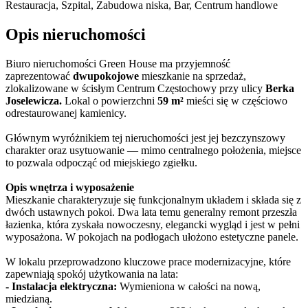
Restauracja, Szpital, Zabudowa niska, Bar, Centrum handlowe
Opis nieruchomości
Biuro nieruchomości Green House ma przyjemność
zaprezentować
dwupokojowe
mieszkanie na sprzedaż,
zlokalizowane w ścisłym Centrum Częstochowy przy ulicy
Berka
Joselewicza.
Lokal o powierzchni
59 m²
mieści się w częściowo
odrestaurowanej kamienicy.
Głównym wyróżnikiem tej nieruchomości jest jej bezczynszowy
charakter oraz usytuowanie — mimo centralnego położenia, miejsce
to pozwala odpocząć od miejskiego zgiełku.
Opis wnętrza i wyposażenie
Mieszkanie charakteryzuje się funkcjonalnym układem i składa się z
dwóch ustawnych pokoi. Dwa lata temu generalny remont przeszła
łazienka, która zyskała nowoczesny, elegancki wygląd i jest w pełni
wyposażona. W pokojach na podłogach ułożono estetyczne panele.
W lokalu przeprowadzono kluczowe prace modernizacyjne, które
zapewniają spokój użytkowania na lata:
- Instalacja elektryczna:
Wymieniona w całości na nową,
miedzianą.