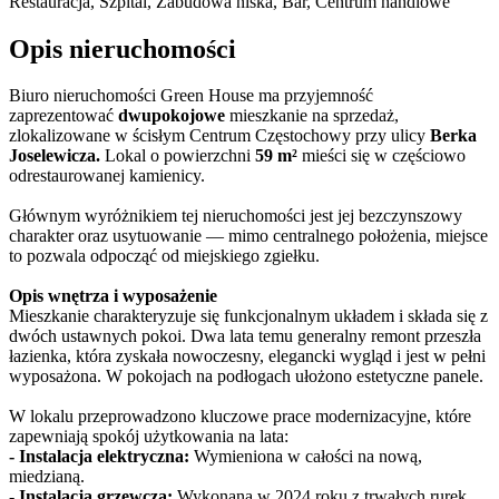
Restauracja, Szpital, Zabudowa niska, Bar, Centrum handlowe
Opis nieruchomości
Biuro nieruchomości Green House ma przyjemność
zaprezentować
dwupokojowe
mieszkanie na sprzedaż,
zlokalizowane w ścisłym Centrum Częstochowy przy ulicy
Berka
Joselewicza.
Lokal o powierzchni
59 m²
mieści się w częściowo
odrestaurowanej kamienicy.
Głównym wyróżnikiem tej nieruchomości jest jej bezczynszowy
charakter oraz usytuowanie — mimo centralnego położenia, miejsce
to pozwala odpocząć od miejskiego zgiełku.
Opis wnętrza i wyposażenie
Mieszkanie charakteryzuje się funkcjonalnym układem i składa się z
dwóch ustawnych pokoi. Dwa lata temu generalny remont przeszła
łazienka, która zyskała nowoczesny, elegancki wygląd i jest w pełni
wyposażona. W pokojach na podłogach ułożono estetyczne panele.
W lokalu przeprowadzono kluczowe prace modernizacyjne, które
zapewniają spokój użytkowania na lata:
- Instalacja elektryczna:
Wymieniona w całości na nową,
miedzianą.
-
Instalacja grzewcza:
Wykonana w 2024 roku z trwałych rurek