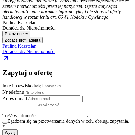
i mogą podlegać aktualizacji. Zalecamy osobiste zapoznanie się ze
stanem nieruchomości przed jej nabyciem. Oferta dotycząca
nieruchomości ma charakter informacyjny i nie stanowi oferty
handlowej w rozumieniu art. 66 §1 Kodeksu Cywilnego
Paulina Kasztelan
Doradca ds. Nieruchomości
Pokaż numer
Zobacz profil agenta
Paulina Kasztelan
Doradca ds. Nieruchomości
Zapytaj o ofertę
Imię i nazwisko
Nr telefonu
Adres e-mail
Treść wiadomości
Zgadzam się na przetwarzanie danych w celu obsługi zapytania.
*
Wyślij