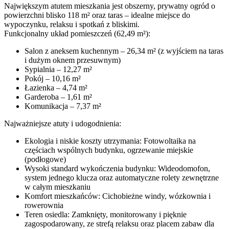
Największym atutem mieszkania jest obszerny, prywatny ogród o
powierzchni blisko 118 m² oraz taras – idealne miejsce do
wypoczynku, relaksu i spotkań z bliskimi.
Funkcjonalny układ pomieszczeń (62,49 m²):
Salon z aneksem kuchennym – 26,34 m² (z wyjściem na taras
i dużym oknem przesuwnym)
Sypialnia – 12,27 m²
Pokój – 10,16 m²
Łazienka – 4,74 m²
Garderoba – 1,61 m²
Komunikacja – 7,37 m²
Najważniejsze atuty i udogodnienia:
Ekologia i niskie koszty utrzymania: Fotowoltaika na
częściach wspólnych budynku, ogrzewanie miejskie
(podłogowe)
Wysoki standard wykończenia budynku: Wideodomofon,
system jednego klucza oraz automatyczne rolety zewnętrzne
w całym mieszkaniu
Komfort mieszkańców: Cichobieżne windy, wózkownia i
rowerownia
Teren osiedla: Zamknięty, monitorowany i pięknie
zagospodarowany, ze strefą relaksu oraz placem zabaw dla