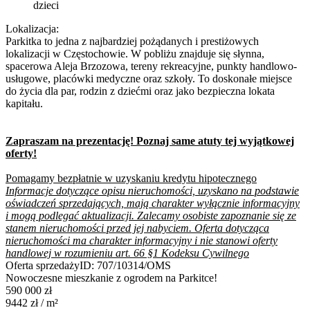
dzieci
Lokalizacja:
Parkitka to jedna z najbardziej pożądanych i prestiżowych
lokalizacji w Częstochowie. W pobliżu znajduje się słynna,
spacerowa Aleja Brzozowa, tereny rekreacyjne, punkty handlowo-
usługowe, placówki medyczne oraz szkoły. To doskonałe miejsce
do życia dla par, rodzin z dziećmi oraz jako bezpieczna lokata
kapitału.
Zapraszam na prezentację! Poznaj same atuty tej wyjątkowej
oferty!
Pomagamy bezpłatnie w uzyskaniu kredytu hipotecznego
Informacje dotyczące opisu nieruchomości, uzyskano na podstawie
oświadczeń sprzedających, mają charakter wyłącznie informacyjny
i mogą podlegać aktualizacji. Zalecamy osobiste zapoznanie się ze
stanem nieruchomości przed jej nabyciem. Oferta dotycząca
nieruchomości ma charakter informacyjny i nie stanowi oferty
handlowej w rozumieniu art. 66 §1 Kodeksu Cywilnego
Oferta sprzedaży
ID:
707/10314/OMS
Nowoczesne mieszkanie z ogrodem na Parkitce!
590 000 zł
9442 zł
/ m²