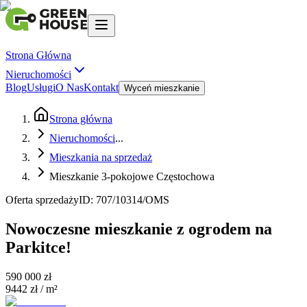
Strona Główna
Nieruchomości
Blog
Usługi
O Nas
Kontakt
Wyceń mieszkanie
Strona główna
Nieruchomości
...
Mieszkania na sprzedaż
Mieszkanie 3-pokojowe Częstochowa
Oferta sprzedaży
ID:
707/10314/OMS
Nowoczesne mieszkanie z ogrodem na
Parkitce!
590 000 zł
9442 zł
/ m²