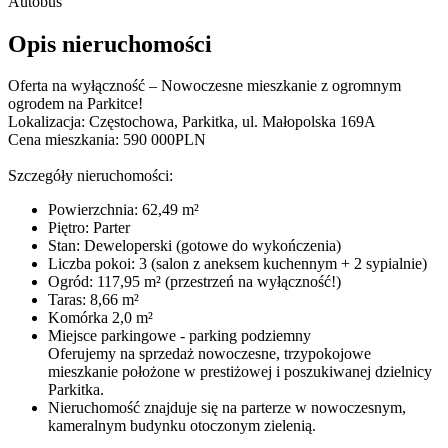
Autobus
Opis nieruchomości
Oferta na wyłączność – Nowoczesne mieszkanie z ogromnym
ogrodem na Parkitce!
Lokalizacja: Częstochowa, Parkitka, ul. Małopolska 169A
Cena mieszkania: 590 000PLN
Szczegóły nieruchomości:
Powierzchnia: 62,49 m²
Piętro: Parter
Stan: Deweloperski (gotowe do wykończenia)
Liczba pokoi: 3 (salon z aneksem kuchennym + 2 sypialnie)
Ogród: 117,95 m² (przestrzeń na wyłączność!)
Taras: 8,66 m²
Komórka 2,0 m²
Miejsce parkingowe - parking podziemny
Oferujemy na sprzedaż nowoczesne, trzypokojowe
mieszkanie położone w prestiżowej i poszukiwanej dzielnicy
Parkitka.
Nieruchomość znajduje się na parterze w nowoczesnym,
kameralnym budynku otoczonym zielenią.