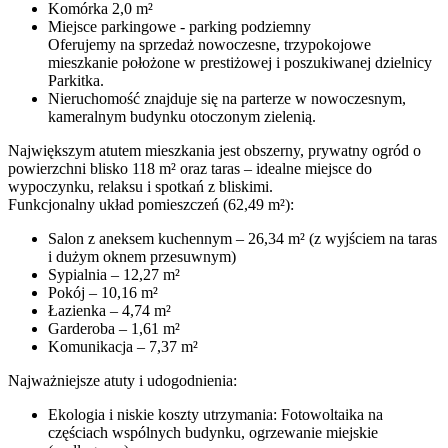
Komórka 2,0 m²
Miejsce parkingowe - parking podziemny
Oferujemy na sprzedaż nowoczesne, trzypokojowe
mieszkanie położone w prestiżowej i poszukiwanej dzielnicy
Parkitka.
Nieruchomość znajduje się na parterze w nowoczesnym,
kameralnym budynku otoczonym zielenią.
Największym atutem mieszkania jest obszerny, prywatny ogród o
powierzchni blisko 118 m² oraz taras – idealne miejsce do
wypoczynku, relaksu i spotkań z bliskimi.
Funkcjonalny układ pomieszczeń (62,49 m²):
Salon z aneksem kuchennym – 26,34 m² (z wyjściem na taras
i dużym oknem przesuwnym)
Sypialnia – 12,27 m²
Pokój – 10,16 m²
Łazienka – 4,74 m²
Garderoba – 1,61 m²
Komunikacja – 7,37 m²
Najważniejsze atuty i udogodnienia:
Ekologia i niskie koszty utrzymania: Fotowoltaika na
częściach wspólnych budynku, ogrzewanie miejskie