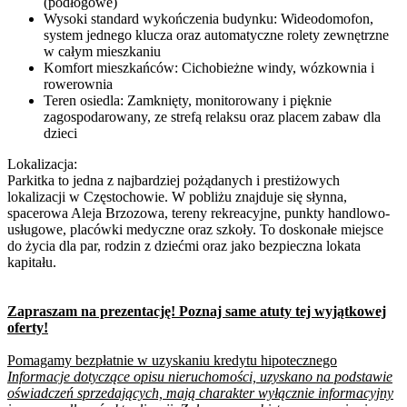
(podłogowe)
Wysoki standard wykończenia budynku: Wideodomofon,
system jednego klucza oraz automatyczne rolety zewnętrzne
w całym mieszkaniu
Komfort mieszkańców: Cichobieżne windy, wózkownia i
rowerownia
Teren osiedla: Zamknięty, monitorowany i pięknie
zagospodarowany, ze strefą relaksu oraz placem zabaw dla
dzieci
Lokalizacja:
Parkitka to jedna z najbardziej pożądanych i prestiżowych
lokalizacji w Częstochowie. W pobliżu znajduje się słynna,
spacerowa Aleja Brzozowa, tereny rekreacyjne, punkty handlowo-
usługowe, placówki medyczne oraz szkoły. To doskonałe miejsce
do życia dla par, rodzin z dziećmi oraz jako bezpieczna lokata
kapitału.
Zapraszam na prezentację! Poznaj same atuty tej wyjątkowej
oferty!
Pomagamy bezpłatnie w uzyskaniu kredytu hipotecznego
Informacje dotyczące opisu nieruchomości, uzyskano na podstawie
oświadczeń sprzedających, mają charakter wyłącznie informacyjny