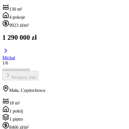
130
m²
4
pokoje
9923 zł
/m²
1 290 000 zł
Michał
1
/
6
Następny slajd
Mała, Częstochowa
18
m²
1
pokój
1 piętro
8466 zł
/m²