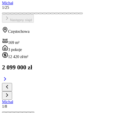
Michał
1
/
25
Następny slajd
Częstochowa
169
m²
3
pokoje
12 420 zł
/m²
2 099 000 zł
Michał
1
/
8