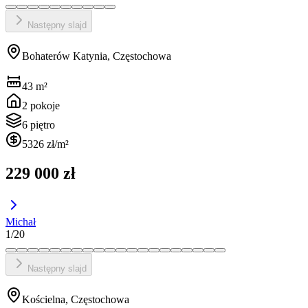
Następny slajd
Bohaterów Katynia, Częstochowa
43
m²
2
pokoje
6 piętro
5326 zł
/m²
229 000 zł
Michał
1
/
20
Następny slajd
Kościelna, Częstochowa