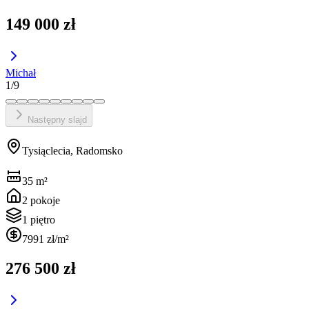
149 000 zł
Michał
1
/
9
Następny slajd
Tysiąclecia, Radomsko
35
m²
2
pokoje
1 piętro
7991 zł
/m²
276 500 zł