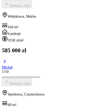
Następny slajd
Widokowa, Mstów
164
m²
4
pokoje
3558 zł
/m²
585 000 zł
Michał
1
/
10
Następny slajd
Sportowa, Częstochowa
49
m²