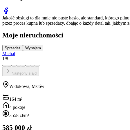
Jakość obsługi to dla mnie nie puste hasło, ale standard, którego pi
przez proces kupna lub sprzedaży, dbając o każdy detal tak, jakbym 
Moje nieruchomości
Sprzedaż
Wynajem
Michał
1
/
8
Następny slajd
Widokowa, Mstów
164
m²
4
pokoje
3558 zł
/m²
585 000 zł