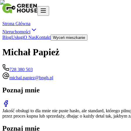
Strona Główna
Nieruchomości
Blog
Usługi
O Nas
Kontakt
Wyceń mieszkanie
Michał Papież
728 380 503
michal.papiez@bngh.pl
Poznaj mnie
Jakość obsługi to dla mnie nie puste hasło, ale standard, którego pi
przez proces kupna lub sprzedaży, dbając o każdy detal tak, jakbym 
Poznaj mnie