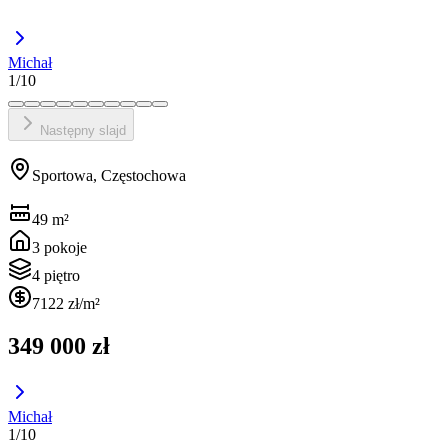
Michał
1
/
10
Następny slajd
Sportowa, Częstochowa
49
m²
3
pokoje
4 piętro
7122 zł
/m²
349 000 zł
Michał
1
/
10