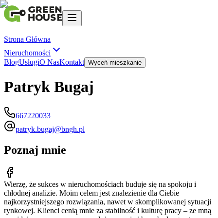
Strona Główna
Nieruchomości
Blog
Usługi
O Nas
Kontakt
Wyceń mieszkanie
Patryk Bugaj
667220033
patryk.bugaj@bngh.pl
Poznaj mnie
Wierzę, że sukces w nieruchomościach buduje się na spokoju i
chłodnej analizie. Moim celem jest znalezienie dla Ciebie
najkorzystniejszego rozwiązania, nawet w skomplikowanej sytuacji
rynkowej. Klienci cenią mnie za stabilność i kulturę pracy – ze mną